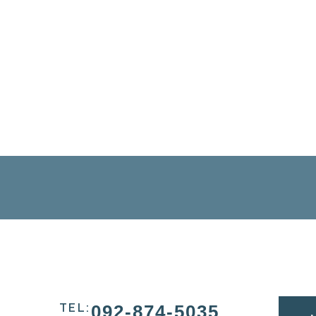
TEL
:
092-874-5035